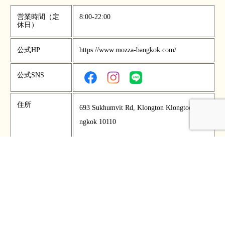
営業時間（定
8:00-22:00
休日）
公式HP
https://www.mozza-bangkok.com/
公式SNS
住所
693 Sukhumvit Rd, Klongton Klongtoey Ba
ngkok 10110