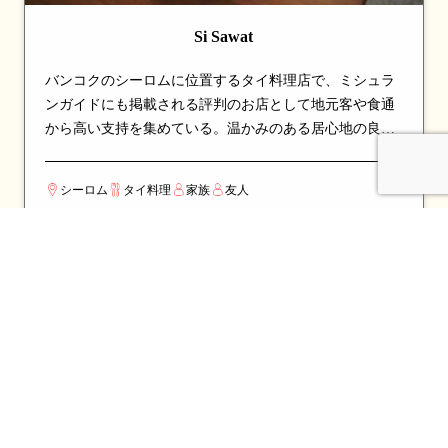
Si Sawat
バンコクのシーロムに位置するタイ料理店で、ミシュラ
ンガイドにも掲載される評判のお店として地元客や食通
から高い支持を集めている。温かみのある居心地の良い
空間で、ゆったりと食事を楽しめる。看板メニューはカ
レーやカニなど、シェフのこだわりが詰まった一皿が並
シーロム
タイ料理
家族
友人
び、訪れたら必ず注文したい逸品揃い。伝統的なタイ料
理の真髄を、丁寧な調理と厳選された食材で表現してい
る。カップルでのデートや、友人との食事会にも最適な
一軒。