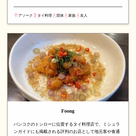
の食事やゲストのおもてなしにも最適です。名物のトム
カーガイやトムヤムクンは深い味わいが評判で、チャー
アソーク
タイ料理
団体
家族
友人
ハンやパンダンティーも人気。丁寧な接客と居心地の良
い空間、そして手頃な価格が揃い、バンコクでも高い評
価を集めるタイ料理レストランです。
Foong
バンコクのトンローに位置するタイ料理店で、ミシュラ
ンガイドにも掲載される評判のお店として地元客や食通