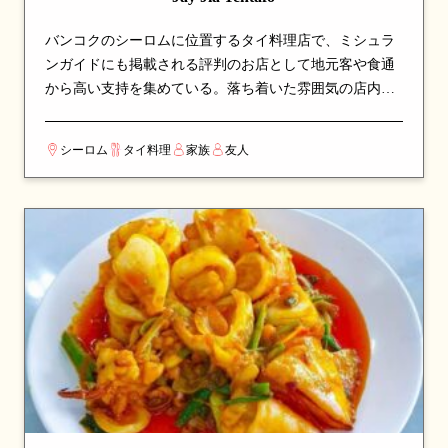
バンコクのシーロムに位置するタイ料理店で、ミシュラ
ンガイドにも掲載される評判のお店として地元客や食通
から高い支持を集めている。落ち着いた雰囲気の店内
で、本格派のタイ料理をじっくりと味わえる空間。地元
では誰もが知る名店として、長年愛され続けている。看
シーロム
タイ料理
家族
友人
板メニューは麺料理やスープなど、シェフのこだわりが
詰まった一皿が並び、訪れたら必ず注文したい逸品揃
い。カップルでのデートや、友人との食事会にも最適な
一軒。