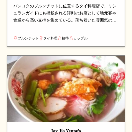
バンコクのプルンチットに位置するタイ料理店で、ミシ
ュランガイドにも掲載される評判のお店として地元客や
食通から高い支持を集めている。落ち着いた雰囲気の店
内で、本格派のタイ料理をじっくりと味わえる空間。看
板メニューはローストダックやカレーなど、シェフのこ
プルンチット
タイ料理
接待
カップル
だわりが詰まった一皿が並び、訪れたら必ず注文したい
逸品揃い。伝統的なタイ料理の真髄を、丁寧な調理と厳
選された食材で表現している。カップルでのデートや、
友人との食事会にも最適な一軒。
Jay Jia Yentafo