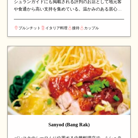
シュランガイドにも掲載される評判のお店として地元客
や食通から高い支持を集めている。温かみのある居心地
の良い空間で、ゆったりと食事を楽しめる。看板メニュ
ーはパスタやラム肉など、シェフのこだわりが詰まった
プルンチット
イタリア料理
接待
カップル
一皿が並び、訪れたら必ず注文したい逸品揃い。イタリ
ア各地方の伝統料理を、現地の食材と技術で忠実に再現
している。カップルでのデートや、友人との食事会にも
最適な一軒。
Sanyod (Bang Rak)