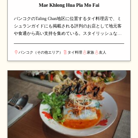
Mae Khlong Hua Pla Mo Fai
バンコクのTaling Chan地区に位置するタイ料理店で、ミ
シュランガイドにも掲載される評判のお店として地元客
や食通から高い支持を集めている。スタイリッシュなモ
ダン空間で、現代風にアレンジされた料理を堪能でき
る。看板メニューは麺料理や魚料理など、シェフのこだ
バンコク（その他エリア）
タイ料理
家族
友人
わりが詰まった一皿が並び、訪れたら必ず注文したい逸
品揃い。伝統的なタイ料理の真髄を、丁寧な調理と厳選
された食材で表現している。カップルでのデートや、友
人との食事会にも最適な一軒。