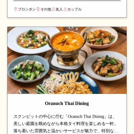
キ、ハチャプリ、ボルシチなど、故郷で代々受け継がれ
プロンポン
その他
友人
カップル
てきたレシピを再現した一皿が魅力。化学調味料や添加
物を一切使わず、厳選した素材を100%スクラッチ（手作
り）で仕上げる伝統製法にこだわる。メニューは季節ご
とに入れ替わり、定番料理に加え新しい味との出会いも
楽しめる。4000年の歴史を持つギリシャ料理、シルクロ
ードの影響を受けたジョージア料理、東欧の滋味あふれ
るスラブ料理が一度に味わえる、家族のような温かいも
てなしが魅力の一軒。
Oranuch Thai Dining
スクンビットの中心に佇む「Oranuch Thai Dining」は、
美しい庭園を眺めながら本格タイ料理を楽しめる一軒。
落ち着いた雰囲気と温かいサービスが魅力で、特別な日