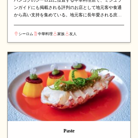
バンコクのシーロムに位置する中華料理店で、ミシュラ
ンガイドにも掲載される評判のお店として地元客や食通
から高い支持を集めている。地元客に長年愛される庶民
派の店構えで、本場の味をリーズナブルに楽しめる。看
板メニューはローストダックや麺料理など、シェフのこ
シーロム
中華料理
家族
友人
だわりが詰まった一皿が並び、訪れたら必ず注文したい
逸品揃い。本場の調理技術と深みのある味わいで、本格
中華の世界を堪能できる。カップルでのデートや、友人
との食事会にも最適な一軒。
Paste