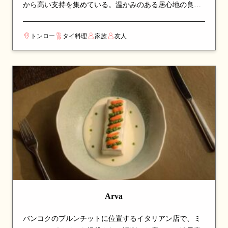
から高い支持を集めている。温かみのある居心地の良い
空間で、ゆったりと食事を楽しめる。看板メニューはス
ープやサラダなど、シェフのこだわりが詰まった一皿が
トンロー
タイ料理
家族
友人
並び、訪れたら必ず注文したい逸品揃い。伝統的なタイ
料理の真髄を、丁寧な調理と厳選された食材で表現して
いる。カップルでのデートや、友人との食事会にも最適
な一軒。
Arva
バンコクのプルンチットに位置するイタリアン店で、ミ