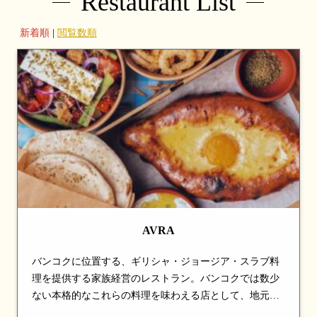
Restaurant List
新着順
|
閲覧数順
AVRA
バンコクに位置する、ギリシャ・ジョージア・スラブ料
理を提供する家族経営のレストラン。バンコクでは数少
ない本格的なこれらの料理を味わえる店として、地元客
や在住外国人から支持を集めている。ムサカやスブラ