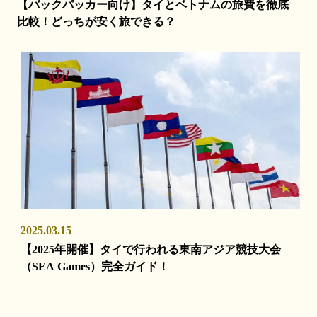
【バックパッカー向け】タイとベトナムの旅費を徹底
比較！どっちが安く旅できる？
2025.03.15
【2025年開催】タイで行われる東南アジア競技大会
（SEA Games）完全ガイド！