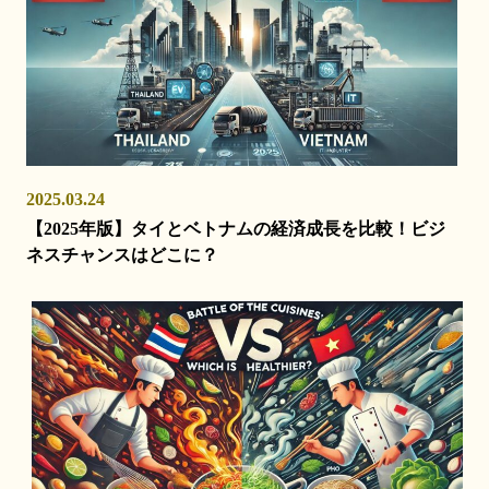
2025.03.24
【2025年版】タイとベトナムの経済成長を比較！ビジ
ネスチャンスはどこに？