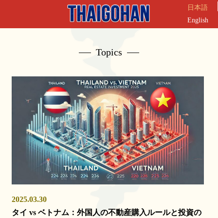
日本語
English
Topics
2025.03.30
タイ vs ベトナム：外国人の不動産購入ルールと投資の