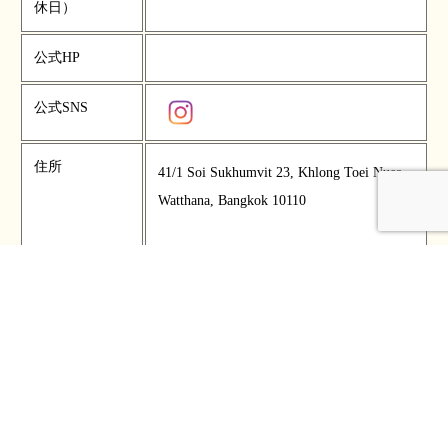
休日）
公式HP
公式SNS
住所
41/1 Soi Sukhumvit 23, Khlong Toei Nuea,
Watthana, Bangkok 10110