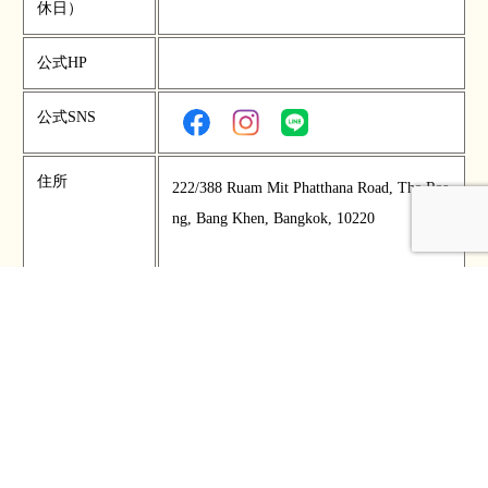
休日）
公式HP
公式SNS
住所
222/388 Ruam Mit Phatthana Road, Tha Rae
ng, Bang Khen, Bangkok, 10220