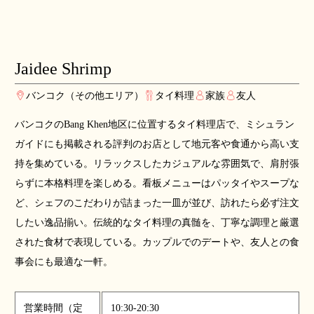
Jaidee Shrimp
バンコク（その他エリア）
タイ料理
家族
友人
バンコクのBang Khen地区に位置するタイ料理店で、ミシュラン
ガイドにも掲載される評判のお店として地元客や食通から高い支
持を集めている。リラックスしたカジュアルな雰囲気で、肩肘張
らずに本格料理を楽しめる。看板メニューはパッタイやスープな
ど、シェフのこだわりが詰まった一皿が並び、訪れたら必ず注文
したい逸品揃い。伝統的なタイ料理の真髄を、丁寧な調理と厳選
された食材で表現している。カップルでのデートや、友人との食
事会にも最適な一軒。
営業時間（定
10:30-20:30