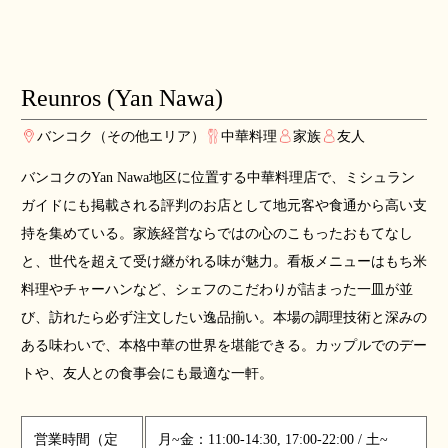
Reunros (Yan Nawa)
バンコク（その他エリア）
中華料理
家族
友人
バンコクのYan Nawa地区に位置する中華料理店で、ミシュラン
ガイドにも掲載される評判のお店として地元客や食通から高い支
持を集めている。家族経営ならではの心のこもったおもてなし
と、世代を超えて受け継がれる味が魅力。看板メニューはもち米
料理やチャーハンなど、シェフのこだわりが詰まった一皿が並
び、訪れたら必ず注文したい逸品揃い。本場の調理技術と深みの
ある味わいで、本格中華の世界を堪能できる。カップルでのデー
トや、友人との食事会にも最適な一軒。
営業時間（定
月~金：11:00-14:30, 17:00-22:00 / 土~