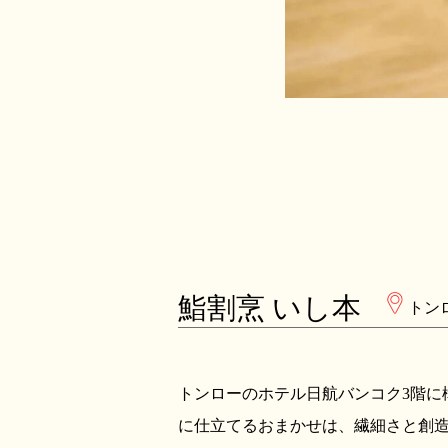
鮨割烹 いし本
トン
トンローのホテル日航バンコク3階に
に仕立てるおまかせは、繊細さと創