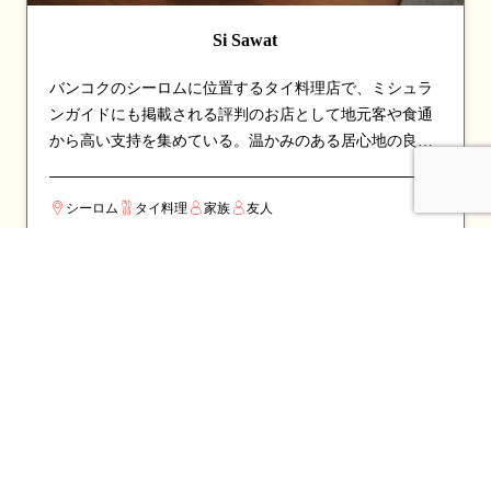
Si Sawat
バンコクのシーロムに位置するタイ料理店で、ミシュラ
ンガイドにも掲載される評判のお店として地元客や食通
から高い支持を集めている。温かみのある居心地の良い
空間で、ゆったりと食事を楽しめる。看板メニューはカ
レーやカニなど、シェフのこだわりが詰まった一皿が並
シーロム
タイ料理
家族
友人
び、訪れたら必ず注文したい逸品揃い。伝統的なタイ料
理の真髄を、丁寧な調理と厳選された食材で表現してい
る。カップルでのデートや、友人との食事会にも最適な
一軒。