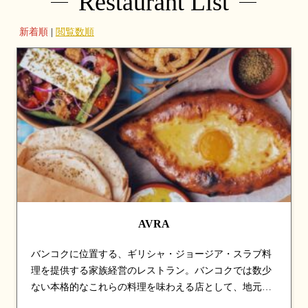
Restaurant List
新着順
|
閲覧数順
AVRA
バンコクに位置する、ギリシャ・ジョージア・スラブ料
理を提供する家族経営のレストラン。バンコクでは数少
ない本格的なこれらの料理を味わえる店として、地元客
や在住外国人から支持を集めている。ムサカやスブラ