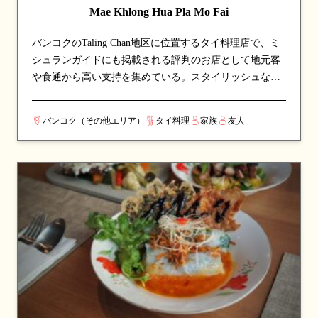
Mae Khlong Hua Pla Mo Fai
バンコクのTaling Chan地区に位置するタイ料理店で、ミ
シュランガイドにも掲載される評判のお店として地元客
や食通から高い支持を集めている。スタイリッシュなモ
ダン空間で、現代風にアレンジされた料理を堪能でき
る。看板メニューは麺料理や魚料理など、シェフのこだ
バンコク（その他エリア）
タイ料理
家族
友人
わりが詰まった一皿が並び、訪れたら必ず注文したい逸
品揃い。伝統的なタイ料理の真髄を、丁寧な調理と厳選
された食材で表現している。カップルでのデートや、友
人との食事会にも最適な一軒。