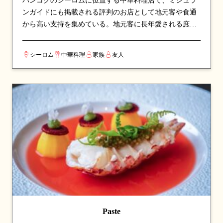
バンコクのシーロムに位置する中華料理店で、ミシュラ
ンガイドにも掲載される評判のお店として地元客や食通
から高い支持を集めている。地元客に長年愛される庶民
派の店構えで、本場の味をリーズナブルに楽しめる。看
板メニューはローストダックや麺料理など、シェフのこ
シーロム
中華料理
家族
友人
だわりが詰まった一皿が並び、訪れたら必ず注文したい
逸品揃い。本場の調理技術と深みのある味わいで、本格
中華の世界を堪能できる。カップルでのデートや、友人
との食事会にも最適な一軒。
Paste