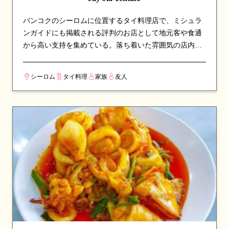
バンコクのシーロムに位置するタイ料理店で、ミシュラ
ンガイドにも掲載される評判のお店として地元客や食通
から高い支持を集めている。落ち着いた雰囲気の店内
で、本格派のタイ料理をじっくりと味わえる空間。地元
では誰もが知る名店として、長年愛され続けている。看
シーロム
タイ料理
家族
友人
板メニューは麺料理やスープなど、シェフのこだわりが
詰まった一皿が並び、訪れたら必ず注文したい逸品揃
い。カップルでのデートや、友人との食事会にも最適な
一軒。