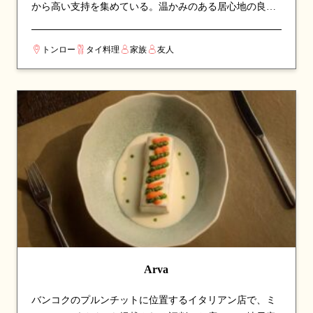
から高い支持を集めている。温かみのある居心地の良い
空間で、ゆったりと食事を楽しめる。看板メニューはス
ープやサラダなど、シェフのこだわりが詰まった一皿が
トンロー
タイ料理
家族
友人
並び、訪れたら必ず注文したい逸品揃い。伝統的なタイ
料理の真髄を、丁寧な調理と厳選された食材で表現して
いる。カップルでのデートや、友人との食事会にも最適
な一軒。
Arva
バンコクのプルンチットに位置するイタリアン店で、ミ