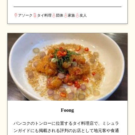
の食事やゲストのおもてなしにも最適です。名物のトム
カーガイやトムヤムクンは深い味わいが評判で、チャー
アソーク
タイ料理
団体
家族
友人
ハンやパンダンティーも人気。丁寧な接客と居心地の良
い空間、そして手頃な価格が揃い、バンコクでも高い評
価を集めるタイ料理レストランです。
Foong
バンコクのトンローに位置するタイ料理店で、ミシュラ
ンガイドにも掲載される評判のお店として地元客や食通