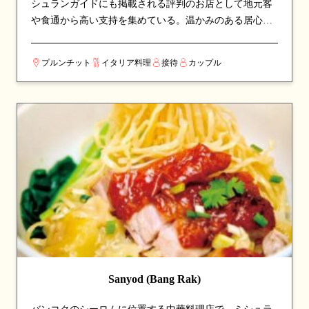
シュランガイドにも掲載される評判のお店として地元客
や食通から高い支持を集めている。温かみのある居心地
の良い空間で、ゆったりと食事を楽しめる。看板メニュ
ーはパスタやラム肉など、シェフのこだわりが詰まった
プルンチット
イタリア料理
接待
カップル
一皿が並び、訪れたら必ず注文したい逸品揃い。イタリ
ア各地方の伝統料理を、現地の食材と技術で忠実に再現
している。カップルでのデートや、友人との食事会にも
最適な一軒。
Sanyod (Bang Rak)