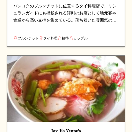
バンコクのプルンチットに位置するタイ料理店で、ミシ
ュランガイドにも掲載される評判のお店として地元客や
食通から高い支持を集めている。落ち着いた雰囲気の店
内で、本格派のタイ料理をじっくりと味わえる空間。看
板メニューはローストダックやカレーなど、シェフのこ
プルンチット
タイ料理
接待
カップル
だわりが詰まった一皿が並び、訪れたら必ず注文したい
逸品揃い。伝統的なタイ料理の真髄を、丁寧な調理と厳
選された食材で表現している。カップルでのデートや、
友人との食事会にも最適な一軒。
Jay Jia Yentafo