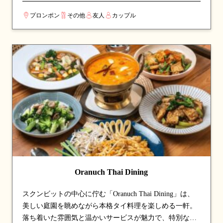
キ、ハチャプリ、ボルシチなど、故郷で代々受け継がれ
プロンポン
その他
友人
カップル
てきたレシピを再現した一皿が魅力。化学調味料や添加
物を一切使わず、厳選した素材を100%スクラッチ（手作
り）で仕上げる伝統製法にこだわる。メニューは季節ご
とに入れ替わり、定番料理に加え新しい味との出会いも
楽しめる。4000年の歴史を持つギリシャ料理、シルクロ
ードの影響を受けたジョージア料理、東欧の滋味あふれ
るスラブ料理が一度に味わえる、家族のような温かいも
てなしが魅力の一軒。
Oranuch Thai Dining
スクンビットの中心に佇む「Oranuch Thai Dining」は、
美しい庭園を眺めながら本格タイ料理を楽しめる一軒。
落ち着いた雰囲気と温かいサービスが魅力で、特別な日