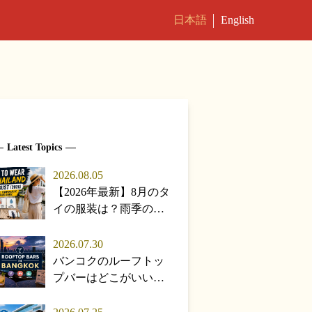
日本語
English
Latest Topics
2026.08.05
【2026年最新】8月のタ
イの服装は？雨季の天
気・気温・持ち物を在
住者が解説
2026.07.30
バンコクのルーフトッ
プバーはどこがいい？
目的別おすすめ＆雨季
の楽しみ方【2026年