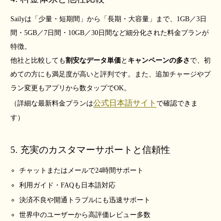
Sailyは「少量・短期間」から「長期・大容量」まで、1GB／3日
間・5GB／7日間・10GB／30日間など細分化された料金プランが
特徴。
他社と比較しても
割安なデータ単価
と
キャンペーンの多さ
で、初
めての方にも満足度が高いと評判です。また、追加チャージやプ
ラン変更もアプリから数タップでOK。
公式日本語サイト
（詳細な最新料金プランは
で確認できま
す）
5. 充実のカスタマーサポートと信頼性
チャットまたはメールで24時間サポート
利用ガイド・FAQも日本語対応
決済不良や開通トラブルにも迅速サポート
世界中のユーザーから高評価レビュー多数