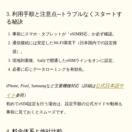
3. 利用手順と注意点─トラブルなくスタートす
る秘訣
事前にスマホ・タブレットが「eSIM対応」か必ず確認。
通信接続には安定したWi-Fi環境下（日本国内での設定推
奨）。
現地到着後、Sailyで開通したeSIMラインをオンに設定。
必要に応じデータローミングを有効化。
公式日本語サ
iPhone, Pixel, Samsungなど主要機種対応（詳細は
イト
参照）
初めてeSIM設定を行う場合は、設定手順の公式ガイドや動画も
事前に見ておくとスムーズです。
4. 料金体系と他社比較