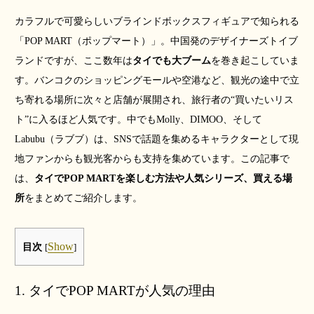
カラフルで可愛らしいブラインドボックスフィギュアで知られる
「POP MART（ポップマート）」。中国発のデザイナーズトイブ
ランドですが、ここ数年は
タイでも大ブーム
を巻き起こしていま
す。バンコクのショッピングモールや空港など、観光の途中で立
ち寄れる場所に次々と店舗が展開され、旅行者の“買いたいリス
ト”に入るほど人気です。中でもMolly、DIMOO、そして
Labubu（ラブブ）は、SNSで話題を集めるキャラクターとして現
地ファンからも観光客からも支持を集めています。この記事で
は、
タイでPOP MARTを楽しむ方法や人気シリーズ、買える場
所
をまとめてご紹介します。
Show
目次
[
]
1. タイでPOP MARTが人気の理由