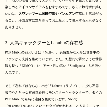
く、地元の若者で賑わうスポット。リバーサイド観光と合わせて
楽しめる
アイコンサイアム
もおすすめです。さらに旅行者に嬉し
いのは、
スワンナプーム国際空港やドンムアン空港
にも店舗があ
ること。帰国直前に立ち寄ってお土産として購入する人も少なく
ありません。
3. 人気キャラクターとLabubuの存在感
POP MARTの顔といえば「Molly」。表情豊かな人形は世界中の
ファンから支持を集めています。また、幻想的で夢のような世界
観を持つ「DIMOO」や、アート性の高い「Skullpanda」も根強い
人気です。
そして忘れてはならないのが「Labubu（ラブブ）」。少し不思
議でやんちゃな雰囲気を持つモンスターキャラクターで、タイの
POP MARTでも特に注目を集めています。SNSで
「#LabubuThailand」といったタグが使われることも多く、ファ