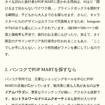
タイを訪れた旅行者がPOP MARTに惹かれる理由は、やはり「開
けるまで分からないワクワク感」。ブラインドボックスを開封す
る瞬間は、子どもから大人まで心を躍らせます。さらに、キャラ
クターたちのデザインはカラフルで写真映えするため、Instagram
やTikTokでも盛んにシェアされています。1箱300〜500バーツ程
度と価格帯も手頃で、旅行のお土産にもぴったり。加えて、タイ
限定のデザインやアジア先行発売が行われることもあり、「ここ
でしか手に入らない」という特別感がファンを虜にしているので
す。
2. バンコクでPOP MARTを探すなら
バンコク市内では、主要なショッピングモールを中心にPOP
MARTの店舗が広がっています。観光客に最も人気があるのは
サ
イアムパラゴン
。豊富なラインナップが揃い、アクセスも抜群で
す。
セントラルワールド
や
エムクオーティエ
も新作が入りやす