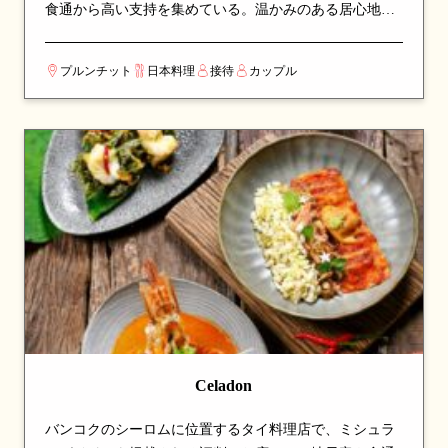
食通から高い支持を集めている。温かみのある居心地の
良い空間で、ゆったりと食事を楽しめる。看板メニュー
は寿司やおまかせなど、シェフのこだわりが詰まった一
プルンチット
日本料理
接待
カップル
皿が並び、訪れたら必ず注文したい逸品揃い。日本の四
季を感じる繊細な味わいと、丁寧な調理が光る。ミシュ
ランの審査員に「上質な料理」として認められた、選り
すぐりの一軒。カップルでのデートや、友人との食事会
にも最適な一軒。
Celadon
バンコクのシーロムに位置するタイ料理店で、ミシュラ