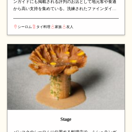
ンガイドにも掲載される評判のお店として地元客や食通
から高い支持を集めている。洗練されたファインダイニ
ング空間で、特別な日のひとときに最適。看板メニュー
はカレーやスープなど、シェフのこだわりが詰まった一
シーロム
タイ料理
家族
友人
皿が並び、訪れたら必ず注文したい逸品揃い。伝統的な
タイ料理の真髄を、丁寧な調理と厳選された食材で表現
している。カップルでのデートや、友人との食事会にも
最適な一軒。
Stage