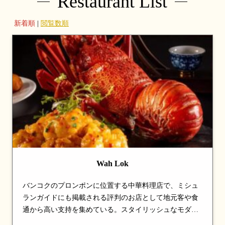
Restaurant List
新着順
|
閲覧数順
Wah Lok
バンコクのプロンポンに位置する中華料理店で、ミシュ
ランガイドにも掲載される評判のお店として地元客や食
通から高い支持を集めている。スタイリッシュなモダン
空間で、現代風にアレンジされた料理を堪能できる。地