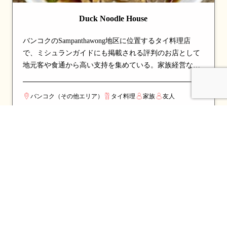
Duck Noodle House
バンコクのSampanthawong地区に位置するタイ料理店
で、ミシュランガイドにも掲載される評判のお店として
地元客や食通から高い支持を集めている。家族経営なら
ではの心のこもったおもてなしと、世代を超えて受け継
がれる味が魅力。看板メニューは麺料理で、ここを訪れ
バンコク（その他エリア）
タイ料理
家族
友人
たら必ず注文したい一品として知られる。伝統的なタイ
料理の真髄を、丁寧な調理と厳選された食材で表現して
いる。カップルでのデートや、友人との食事会にも最適
な一軒。