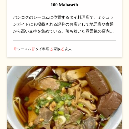
100 Mahaseth
バンコクのシーロムに位置するタイ料理店で、ミシュラ
ンガイドにも掲載される評判のお店として地元客や食通
から高い支持を集めている。落ち着いた雰囲気の店内
で、本格派のタイ料理をじっくりと味わえる空間。看板
メニューはソムタムやクリスピーポークなど、シェフの
シーロム
タイ料理
家族
友人
こだわりが詰まった一皿が並び、訪れたら必ず注文した
い逸品揃い。伝統的なタイ料理の真髄を、丁寧な調理と
厳選された食材で表現している。カップルでのデート
や、友人との食事会にも最適な一軒。