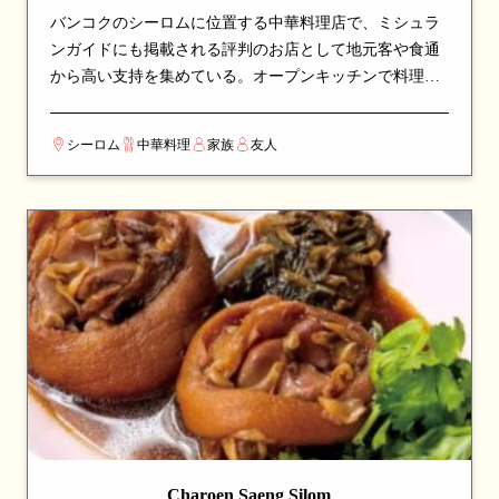
バンコクのシーロムに位置する中華料理店で、ミシュラ
ンガイドにも掲載される評判のお店として地元客や食通
から高い支持を集めている。オープンキッチンで料理人
の手さばきを間近で楽しめるライブ感のある演出も魅
力。地元では誰もが知る名店として、長年愛され続けて
シーロム
中華料理
家族
友人
いる。看板メニューは点心やエビ料理など、シェフのこ
だわりが詰まった一皿が並び、訪れたら必ず注文したい
逸品揃い。カップルでのデートや、友人との食事会にも
最適な一軒。
Charoen Saeng Silom