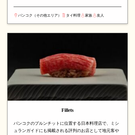
タイ料理をじっくりと味わえる空間。2024年の創業以
来、変わらぬ味で人々を魅了し続けている。看板メニュ
バンコク（その他エリア）
タイ料理
家族
友人
ーは麺料理で、ここを訪れたら必ず注文したい一品とし
て知られる。伝統的なタイ料理の真髄を、丁寧な調理と
厳選された食材で表現している。カップルでのデート
や、友人との食事会にも最適な一軒。
Fillets
バンコクのプルンチットに位置する日本料理店で、ミシ
ュランガイドにも掲載される評判のお店として地元客や