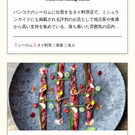
バンコクのシーロムに位置するタイ料理店で、ミシュラ
ンガイドにも掲載される評判のお店として地元客や食通
から高い支持を集めている。落ち着いた雰囲気の店内
で、本格派のタイ料理をじっくりと味わえる空間。シェ
フのこだわりが詰まった料理の数々を、心ゆくまで堪能
シーロム
タイ料理
家族
友人
できる。伝統的なタイ料理の真髄を、丁寧な調理と厳選
された食材で表現している。ミシュランの審査員に「上
質な料理」として認められた、選りすぐりの一軒。カッ
プルでのデートや、友人との食事会にも最適な一軒。