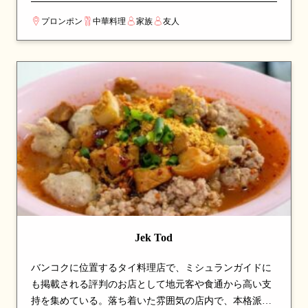
元では誰もが知る名店として、長年愛され続けている。
プロンポン
中華料理
家族
友人
看板メニューは点心で、ここを訪れたら必ず注文したい
一品として知られる。本場の調理技術と深みのある味わ
いで、本格中華の世界を堪能できる。カップルでのデー
トや、友人との食事会にも最適な一軒。
Jek Tod
バンコクに位置するタイ料理店で、ミシュランガイドに
も掲載される評判のお店として地元客や食通から高い支
持を集めている。落ち着いた雰囲気の店内で、本格派の