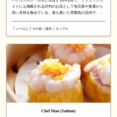
バンコクのシーロムに位置する料理店で、ミシュランガ
イドにも掲載される評判のお店として地元客や食通から
高い支持を集めている。落ち着いた雰囲気の店内で、本
格派の料理をじっくりと味わえる空間。看板メニューは
サラダやカニなど、シェフのこだわりが詰まった一皿が
シーロム
その他
接待
カップル
並び、訪れたら必ず注文したい逸品揃い。シェフの感性
が光る独創的な料理を、こだわりの空間で楽しめる。カ
ップルでのデートや、友人との食事会にも最適な一軒。
Chef Man (Sathon)