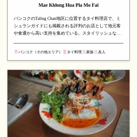
Mae Khlong Hua Pla Mo Fai
バンコクのTaling Chan地区に位置するタイ料理店で、ミ
シュランガイドにも掲載される評判のお店として地元客
や食通から高い支持を集めている。スタイリッシュなモ
ダン空間で、現代風にアレンジされた料理を堪能でき
る。看板メニューは麺料理や魚料理など、シェフのこだ
バンコク（その他エリア）
タイ料理
家族
友人
わりが詰まった一皿が並び、訪れたら必ず注文したい逸
品揃い。伝統的なタイ料理の真髄を、丁寧な調理と厳選
された食材で表現している。カップルでのデートや、友
人との食事会にも最適な一軒。