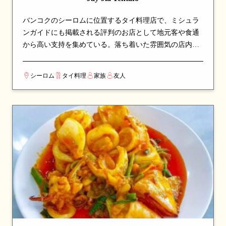
バンコクのシーロムに位置するタイ料理店で、ミシュラ
ンガイドにも掲載される評判のお店として地元客や食通
から高い支持を集めている。落ち着いた雰囲気の店内
で、本格派のタイ料理をじっくりと味わえる空間。地元
では誰もが知る名店として、長年愛され続けている。看
シーロム
タイ料理
家族
友人
板メニューは麺料理やスープなど、シェフのこだわりが
詰まった一皿が並び、訪れたら必ず注文したい逸品揃
い。カップルでのデートや、友人との食事会にも最適な
一軒。