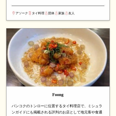
の食事やゲストのおもてなしにも最適です。名物のトム
カーガイやトムヤムクンは深い味わいが評判で、チャー
アソーク
タイ料理
団体
家族
友人
ハンやパンダンティーも人気。丁寧な接客と居心地の良
い空間、そして手頃な価格が揃い、バンコクでも高い評
価を集めるタイ料理レストランです。
Foong
バンコクのトンローに位置するタイ料理店で、ミシュラ
ンガイドにも掲載される評判のお店として地元客や食通