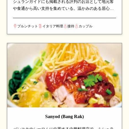
シュランガイドにも掲載される評判のお店として地元客
や食通から高い支持を集めている。温かみのある居心地
の良い空間で、ゆったりと食事を楽しめる。看板メニュ
ーはパスタやラム肉など、シェフのこだわりが詰まった
プルンチット
イタリア料理
接待
カップル
一皿が並び、訪れたら必ず注文したい逸品揃い。イタリ
ア各地方の伝統料理を、現地の食材と技術で忠実に再現
している。カップルでのデートや、友人との食事会にも
最適な一軒。
Sanyod (Bang Rak)