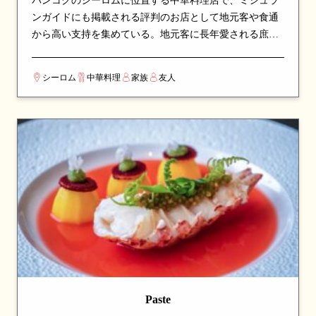
バンコクのシーロムに位置する中華料理店で、ミシュラ
ンガイドにも掲載される評判のお店として地元客や食通
から高い支持を集めている。地元客に長年愛される庶民
派の店構えで、本場の味をリーズナブルに楽しめる。看
板メニューはローストダックや麺料理など、シェフのこ
シーロム
中華料理
家族
友人
だわりが詰まった一皿が並び、訪れたら必ず注文したい
逸品揃い。本場の調理技術と深みのある味わいで、本格
中華の世界を堪能できる。カップルでのデートや、友人
との食事会にも最適な一軒。
Paste