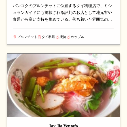
バンコクのプルンチットに位置するタイ料理店で、ミシ
ュランガイドにも掲載される評判のお店として地元客や
食通から高い支持を集めている。落ち着いた雰囲気の店
内で、本格派のタイ料理をじっくりと味わえる空間。看
板メニューはローストダックやカレーなど、シェフのこ
プルンチット
タイ料理
接待
カップル
だわりが詰まった一皿が並び、訪れたら必ず注文したい
逸品揃い。伝統的なタイ料理の真髄を、丁寧な調理と厳
選された食材で表現している。カップルでのデートや、
友人との食事会にも最適な一軒。
Jay Jia Yentafo