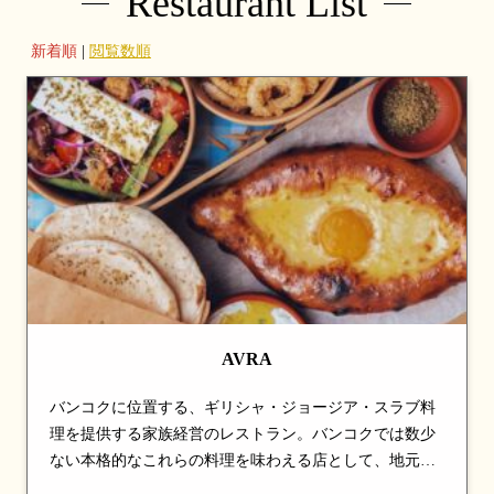
Restaurant List
新着順
|
閲覧数順
AVRA
バンコクに位置する、ギリシャ・ジョージア・スラブ料
理を提供する家族経営のレストラン。バンコクでは数少
ない本格的なこれらの料理を味わえる店として、地元客
や在住外国人から支持を集めている。ムサカやスブラ