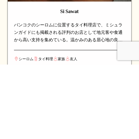
Si Sawat
バンコクのシーロムに位置するタイ料理店で、ミシュラ
ンガイドにも掲載される評判のお店として地元客や食通
から高い支持を集めている。温かみのある居心地の良い
空間で、ゆったりと食事を楽しめる。看板メニューはカ
レーやカニなど、シェフのこだわりが詰まった一皿が並
シーロム
タイ料理
家族
友人
び、訪れたら必ず注文したい逸品揃い。伝統的なタイ料
理の真髄を、丁寧な調理と厳選された食材で表現してい
る。カップルでのデートや、友人との食事会にも最適な
一軒。