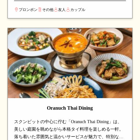
キ、ハチャプリ、ボルシチなど、故郷で代々受け継がれ
プロンポン
その他
友人
カップル
てきたレシピを再現した一皿が魅力。化学調味料や添加
物を一切使わず、厳選した素材を100%スクラッチ（手作
り）で仕上げる伝統製法にこだわる。メニューは季節ご
とに入れ替わり、定番料理に加え新しい味との出会いも
楽しめる。4000年の歴史を持つギリシャ料理、シルクロ
ードの影響を受けたジョージア料理、東欧の滋味あふれ
るスラブ料理が一度に味わえる、家族のような温かいも
てなしが魅力の一軒。
Oranuch Thai Dining
スクンビットの中心に佇む「Oranuch Thai Dining」は、
美しい庭園を眺めながら本格タイ料理を楽しめる一軒。
落ち着いた雰囲気と温かいサービスが魅力で、特別な日