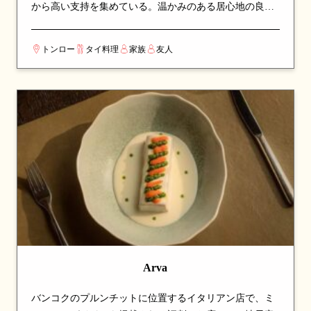
から高い支持を集めている。温かみのある居心地の良い
空間で、ゆったりと食事を楽しめる。看板メニューはス
ープやサラダなど、シェフのこだわりが詰まった一皿が
トンロー
タイ料理
家族
友人
並び、訪れたら必ず注文したい逸品揃い。伝統的なタイ
料理の真髄を、丁寧な調理と厳選された食材で表現して
いる。カップルでのデートや、友人との食事会にも最適
な一軒。
Arva
バンコクのプルンチットに位置するイタリアン店で、ミ