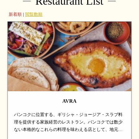
Restaurant List
新着順
|
閲覧数順
AVRA
バンコクに位置する、ギリシャ・ジョージア・スラブ料
理を提供する家族経営のレストラン。バンコクでは数少
ない本格的なこれらの料理を味わえる店として、地元客
や在住外国人から支持を集めている。ムサカやスブラ