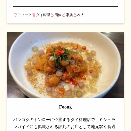
の食事やゲストのおもてなしにも最適です。名物のトム
カーガイやトムヤムクンは深い味わいが評判で、チャー
アソーク
タイ料理
団体
家族
友人
ハンやパンダンティーも人気。丁寧な接客と居心地の良
い空間、そして手頃な価格が揃い、バンコクでも高い評
価を集めるタイ料理レストランです。
Foong
バンコクのトンローに位置するタイ料理店で、ミシュラ
ンガイドにも掲載される評判のお店として地元客や食通