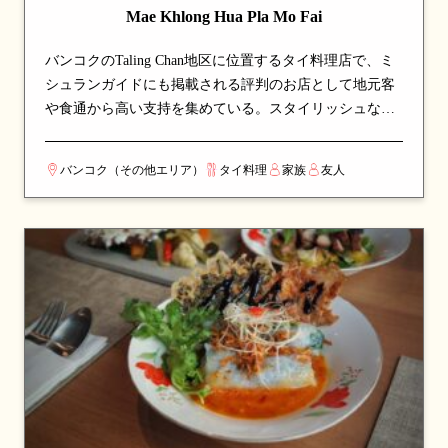
Mae Khlong Hua Pla Mo Fai
バンコクのTaling Chan地区に位置するタイ料理店で、ミ
シュランガイドにも掲載される評判のお店として地元客
や食通から高い支持を集めている。スタイリッシュなモ
ダン空間で、現代風にアレンジされた料理を堪能でき
る。看板メニューは麺料理や魚料理など、シェフのこだ
バンコク（その他エリア）
タイ料理
家族
友人
わりが詰まった一皿が並び、訪れたら必ず注文したい逸
品揃い。伝統的なタイ料理の真髄を、丁寧な調理と厳選
された食材で表現している。カップルでのデートや、友
人との食事会にも最適な一軒。