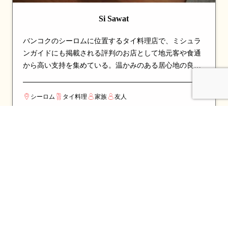
Si Sawat
バンコクのシーロムに位置するタイ料理店で、ミシュラ
ンガイドにも掲載される評判のお店として地元客や食通
から高い支持を集めている。温かみのある居心地の良い
空間で、ゆったりと食事を楽しめる。看板メニューはカ
レーやカニなど、シェフのこだわりが詰まった一皿が並
シーロム
タイ料理
家族
友人
び、訪れたら必ず注文したい逸品揃い。伝統的なタイ料
理の真髄を、丁寧な調理と厳選された食材で表現してい
る。カップルでのデートや、友人との食事会にも最適な
一軒。