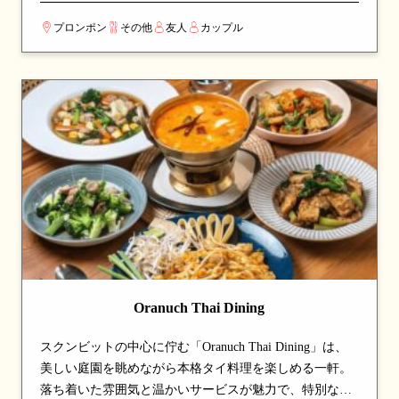
キ、ハチャプリ、ボルシチなど、故郷で代々受け継がれ
プロンポン
その他
友人
カップル
てきたレシピを再現した一皿が魅力。化学調味料や添加
物を一切使わず、厳選した素材を100%スクラッチ（手作
り）で仕上げる伝統製法にこだわる。メニューは季節ご
とに入れ替わり、定番料理に加え新しい味との出会いも
楽しめる。4000年の歴史を持つギリシャ料理、シルクロ
ードの影響を受けたジョージア料理、東欧の滋味あふれ
るスラブ料理が一度に味わえる、家族のような温かいも
てなしが魅力の一軒。
Oranuch Thai Dining
スクンビットの中心に佇む「Oranuch Thai Dining」は、
美しい庭園を眺めながら本格タイ料理を楽しめる一軒。
落ち着いた雰囲気と温かいサービスが魅力で、特別な日