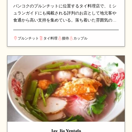
バンコクのプルンチットに位置するタイ料理店で、ミシ
ュランガイドにも掲載される評判のお店として地元客や
食通から高い支持を集めている。落ち着いた雰囲気の店
内で、本格派のタイ料理をじっくりと味わえる空間。看
板メニューはローストダックやカレーなど、シェフのこ
プルンチット
タイ料理
接待
カップル
だわりが詰まった一皿が並び、訪れたら必ず注文したい
逸品揃い。伝統的なタイ料理の真髄を、丁寧な調理と厳
選された食材で表現している。カップルでのデートや、
友人との食事会にも最適な一軒。
Jay Jia Yentafo