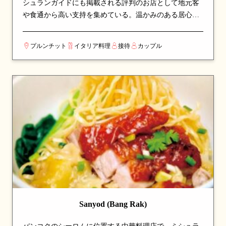
シュランガイドにも掲載される評判のお店として地元客
や食通から高い支持を集めている。温かみのある居心地
の良い空間で、ゆったりと食事を楽しめる。看板メニュ
ーはパスタやラム肉など、シェフのこだわりが詰まった
プルンチット
イタリア料理
接待
カップル
一皿が並び、訪れたら必ず注文したい逸品揃い。イタリ
ア各地方の伝統料理を、現地の食材と技術で忠実に再現
している。カップルでのデートや、友人との食事会にも
最適な一軒。
Sanyod (Bang Rak)