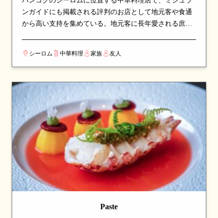
バンコクのシーロムに位置する中華料理店で、ミシュラ
ンガイドにも掲載される評判のお店として地元客や食通
から高い支持を集めている。地元客に長年愛される庶民
派の店構えで、本場の味をリーズナブルに楽しめる。看
板メニューはローストダックや麺料理など、シェフのこ
シーロム
中華料理
家族
友人
だわりが詰まった一皿が並び、訪れたら必ず注文したい
逸品揃い。本場の調理技術と深みのある味わいで、本格
中華の世界を堪能できる。カップルでのデートや、友人
との食事会にも最適な一軒。
Paste