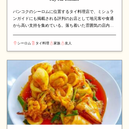
バンコクのシーロムに位置するタイ料理店で、ミシュラ
ンガイドにも掲載される評判のお店として地元客や食通
から高い支持を集めている。落ち着いた雰囲気の店内
で、本格派のタイ料理をじっくりと味わえる空間。地元
では誰もが知る名店として、長年愛され続けている。看
シーロム
タイ料理
家族
友人
板メニューは麺料理やスープなど、シェフのこだわりが
詰まった一皿が並び、訪れたら必ず注文したい逸品揃
い。カップルでのデートや、友人との食事会にも最適な
一軒。