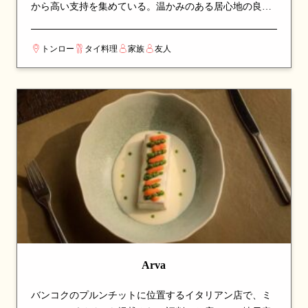
から高い支持を集めている。温かみのある居心地の良い
空間で、ゆったりと食事を楽しめる。看板メニューはス
ープやサラダなど、シェフのこだわりが詰まった一皿が
トンロー
タイ料理
家族
友人
並び、訪れたら必ず注文したい逸品揃い。伝統的なタイ
料理の真髄を、丁寧な調理と厳選された食材で表現して
いる。カップルでのデートや、友人との食事会にも最適
な一軒。
Arva
バンコクのプルンチットに位置するイタリアン店で、ミ